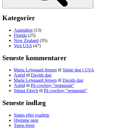
Kategorier
Australien
(13)
Florida
(25)
New Zealand
(35)
Vest USA
(47)
Seneste kommentarer
Maria Lejsgaard Jensen
til
Sidste dag i USA
Astrid
til
Davids dag
Maria Lejsgaard Jensen
til
Davids dag
Astrid
til
På cowboy-”restaurant”
Stinna Færch
til
På cowboy-”restaurant”
Seneste indlæg
Status efter roadtrip
Hjemme igen
Turen hjem