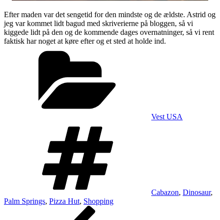
Efter maden var det sengetid for den mindste og de ældste. Astrid og
jeg var kommet lidt bagud med skriverierne på bloggen, så vi
kiggede lidt på den og de kommende dages overnatninger, så vi rent
faktisk har noget at køre efter og et sted at holde ind.
Kategorier
Vest USA
Tags
Cabazon
,
Dinosaur
,
Palm Springs
,
Pizza Hut
,
Shopping
Indlægsnavigation
Forrige
indlæg