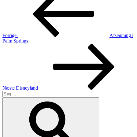
Forrige
Afslapning i
Palm Springs
Næste
indlæg
Næste
Disneyland
Søg
efter:
Søg