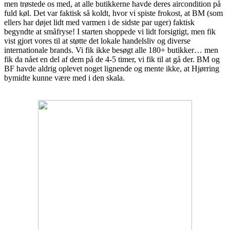
men trøstede os med, at alle butikkerne havde deres aircondition på
fuld køl. Det var faktisk så koldt, hvor vi spiste frokost, at BM (som
ellers har døjet lidt med varmen i de sidste par uger) faktisk
begyndte at småfryse! I starten shoppede vi lidt forsigtigt, men fik
vist gjort vores til at støtte det lokale handelsliv og diverse
internationale brands. Vi fik ikke besøgt alle 180+ butikker… men
fik da nået
en del af dem på de 4-5 timer, vi fik til at gå der. BM og
BF havde aldrig oplevet noget lignende og mente ikke, at Hjørring
bymidte kunne være med i den skala.