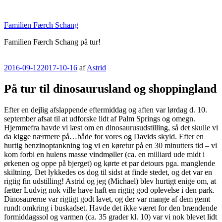
Videre
til
Familien Færch Schang
indhold
Familien Færch Schang på tur!
Udgivet
2016-09-12
2017-10-16
af
Astrid
den
På tur til dinosaurusland og shoppingland
Efter en dejlig afslappende eftermiddag og aften var lørdag d. 10.
september afsat til at udforske lidt af Palm Springs og omegn.
Hjemmefra havde vi læst om en dinosaurusudstilling, så det skulle vi
da kigge nærmere på…både for vores og Davids skyld. Efter en
hurtig benzinoptankning tog vi en køretur på en 30 minutters tid – vi
kom forbi en hulens masse vindmøller (ca. en milliard ude midt i
ørkenen og oppe på bjerget) og kørte et par detours pga. manglende
skiltning. Det lykkedes os dog til sidst at finde stedet, og det var en
rigtig fin udstilling! Astrid og jeg (Michael) blev hurtigt enige om, at
fætter Ludvig nok ville have haft en rigtig god oplevelse i den park.
Dinosaurerne var rigtigt godt lavet, og der var mange af dem gemt
rundt omkring i buskadset. Havde det ikke været for den brændende
formiddagssol og varmen (ca. 35 grader kl. 10) var vi nok blevet lidt